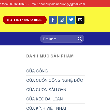
Điện thoại: 0976510662 - Email: phanduytaibinhduong@gmail.com
HOTLINE: 0976510662
DANH MỤC SẢN PHẨM
CỬA CỔNG
CỬA CUỐN CÔNG NGHỆ ĐỨC
CỬA CUỐN ĐÀI LOAN
CỬA KÉO ĐÀI LOAN
CỬA KÍNH VIỆT NHẬT