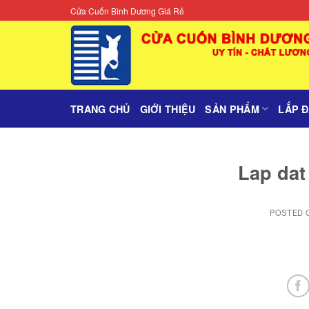
Skip
Cửa Cuốn Bình Dương Giá Rẻ
to
content
TRANG CHỦ
GIỚI THIỆU
SẢN PHẨM
LẮP 
Lap dat
POSTED