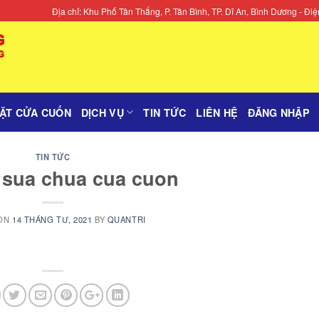
Địa chỉ: Khu Phố Tân Thắng, P. Tân Bình, TP. Dĩ An, Bình Dương - 
ĐẶT CỬA CUỐN
DỊCH VỤ
TIN TỨC
LIÊN HỆ
ĐĂNG NHẬP
TIN TỨC
 sua chua cua cuon
 ON
14 THÁNG TƯ, 2021
BY
QUANTRI