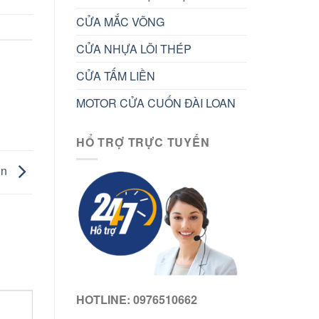
CỬA MẮC VÕNG
CỬA NHỰA LÕI THÉP
CỬA TẤM LIỀN
MOTOR CỬA CUỐN ĐÀI LOAN
HỔ TRỢ TRỰC TUYẾN
on
HOTLINE: 0976510662