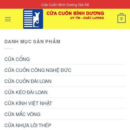
Skip
Cửa Cuốn Bình Dương Giá Rẻ
to
content
0
DANH MỤC SẢN PHẨM
CỬA CỔNG
CỬA CUỐN CÔNG NGHỆ ĐỨC
CỬA CUỐN ĐÀI LOAN
CỬA KÉO ĐÀI LOAN
CỬA KÍNH VIỆT NHẬT
CỬA MẮC VÕNG
CỬA NHỰA LÕI THÉP