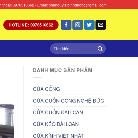
Điện thoại: 0976510662 - Email: phanduytaibinhduong@gmail.com
HOTLINE: 0976510662
DANH MỤC SẢN PHẨM
CỬA CỔNG
CỬA CUỐN CÔNG NGHỆ ĐỨC
CỬA CUỐN ĐÀI LOAN
CỬA KÉO ĐÀI LOAN
CỬA KÍNH VIỆT NHẬT