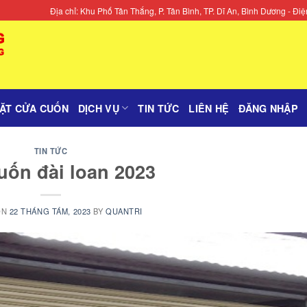
Địa chỉ: Khu Phố Tân Thắng, P. Tân Bình, TP. Dĩ An, Bình Dương - 
ĐẶT CỬA CUỐN
DỊCH VỤ
TIN TỨC
LIÊN HỆ
ĐĂNG NHẬP
TIN TỨC
uốn đài loan 2023
ON
22 THÁNG TÁM, 2023
BY
QUANTRI