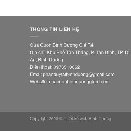
THÔNG TIN LIÊN HỆ
Cửa Cuốn Bình Dương Giá Rẻ
Địa chỉ: Khu Phố Tân Thắng, P. Tân Bình, TP. Dĩ
An, Bình Dương
Điện thoại: 0976510662
Emai:
phanduytaibinhduong@gmail.com
Website: cuacuonbinhduonggiare.com
Copyright 2026 ©
Thiết kế web Bình Dương