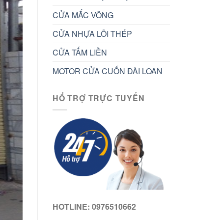
CỬA MẮC VÕNG
CỬA NHỰA LÕI THÉP
CỬA TẤM LIỀN
MOTOR CỬA CUỐN ĐÀI LOAN
HỔ TRỢ TRỰC TUYẾN
HOTLINE: 0976510662