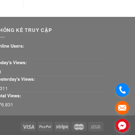
HỐNG KÊ TRUY CẬP
nline Users:
oday's Views:
8
esterday's Views:
.311
otal Views:
76.831